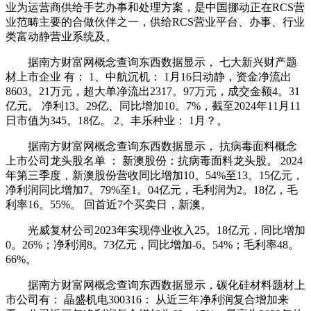
业为运营商供给手艺办事和处理方案，是中国挪动正在RCS营
业范畴主要的合做伙伴之一，供给RCS营业平台、办事、行业
类富动静营业系统及。
据南方财富网概念查询东西数据显示， 七大新兴财产题
材上市企业 有： 1、中航沉机： 1月16日动静，资金净流出
8603。21万元，超大单净流出2317。97万元，成交金额4。31
亿元。 净利13。29亿、同比增加10。7%，截至2024年11月11
日市值为345。18亿。 2、丰乐种业： 1月？。
据南方财富网概念查询东西数据显示， 抗病毒面料概念
上市公司龙头股名单 ： 新澳股份：抗病毒面料龙头股。 2024
年第三季度，新澳股份营收同比增加10。54%至13。15亿元，
净利润同比增加7。79%至1。04亿元，毛利润为2。18亿，毛
利率16。55%。 回首近7个买卖日，新澳。
光威复材公司2023年实现停业收入25。18亿元，同比增加
0。26%；净利润8。73亿元，同比增加-6。54%；毛利率48。
66%。
据南方财富网概念查询东西数据显示，碳化硅材料题材上
市公司有： 晶盛机电300316： 从近三年净利润复合增加来