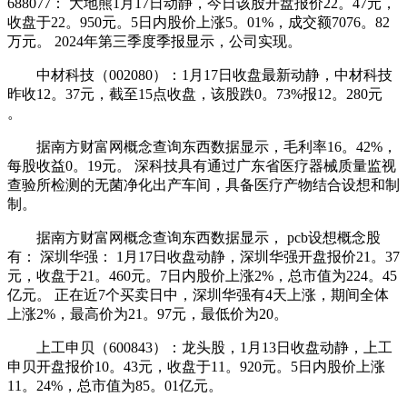
688077： 大地熊1月17日动静，今日该股开盘报价22。47元，
收盘于22。950元。5日内股价上涨5。01%，成交额7076。82
万元。 2024年第三季度季报显示，公司实现。
中材科技（002080）：1月17日收盘最新动静，中材科技
昨收12。37元，截至15点收盘，该股跌0。73%报12。280元
。
据南方财富网概念查询东西数据显示，毛利率16。42%，
每股收益0。19元。 深科技具有通过广东省医疗器械质量监视
查验所检测的无菌净化出产车间，具备医疗产物结合设想和制
制。
据南方财富网概念查询东西数据显示， pcb设想概念股
有： 深圳华强： 1月17日收盘动静，深圳华强开盘报价21。37
元，收盘于21。460元。7日内股价上涨2%，总市值为224。45
亿元。 正在近7个买卖日中，深圳华强有4天上涨，期间全体
上涨2%，最高价为21。97元，最低价为20。
上工申贝（600843）：龙头股，1月13日收盘动静，上工
申贝开盘报价10。43元，收盘于11。920元。5日内股价上涨
11。24%，总市值为85。01亿元。