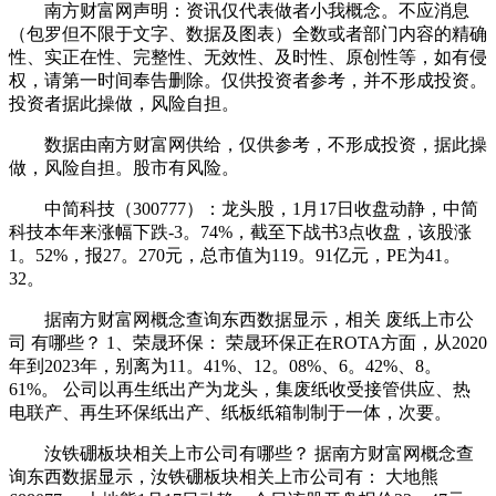
南方财富网声明：资讯仅代表做者小我概念。不应消息
（包罗但不限于文字、数据及图表）全数或者部门内容的精确
性、实正在性、完整性、无效性、及时性、原创性等，如有侵
权，请第一时间奉告删除。仅供投资者参考，并不形成投资。
投资者据此操做，风险自担。
数据由南方财富网供给，仅供参考，不形成投资，据此操
做，风险自担。股市有风险。
中简科技（300777）：龙头股，1月17日收盘动静，中简
科技本年来涨幅下跌-3。74%，截至下战书3点收盘，该股涨
1。52%，报27。270元，总市值为119。91亿元，PE为41。
32。
据南方财富网概念查询东西数据显示，相关 废纸上市公
司 有哪些？ 1、荣晟环保： 荣晟环保正在ROTA方面，从2020
年到2023年，别离为11。41%、12。08%、6。42%、8。
61%。 公司以再生纸出产为龙头，集废纸收受接管供应、热
电联产、再生环保纸出产、纸板纸箱制制于一体，次要。
汝铁硼板块相关上市公司有哪些？ 据南方财富网概念查
询东西数据显示，汝铁硼板块相关上市公司有： 大地熊