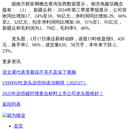
据南方财富网概念查询东西数据显示， 相关电极箔概念
股有： （1）、新疆众和： 2024年第三季度季报显示，公司营
收同比增加17。24%至18。96亿元，净利润同比增加-29。66%
至2。32亿元，扣非净利润同比增加-38。31%至1。95亿元，
新疆众和毛利润为1。79亿，毛利率9。46%。
龙头股，1月17日康达新材动静，该股15时收盘报9。420
元，换手率2。06%，成交量620。56万手，本年来下跌-2。
23%。
更多资讯
语文课代表哭着说不克不及深了视频
UHMWPE龙头这些你该当晓得（202527）
2025年这些碳纤维复合材料上市公司龙头股收好！
返回列表
首页