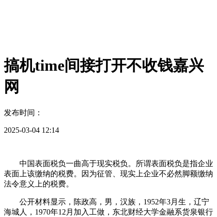
搞机time间接打开不收钱嘉兴
网
发布时间：
2025-03-04 12:14
中国表面税负一曲高于现实税负。所谓表面税负是指企业
表面上该缴纳的税费。因为征管、现实上企业不必然脚额缴纳
法令意义上的税费。
公开材料显示，陈政高，男，汉族，1952年3月生，辽宁
海城人，1970年12月加入工做，东北财经大学金融系货泉银行