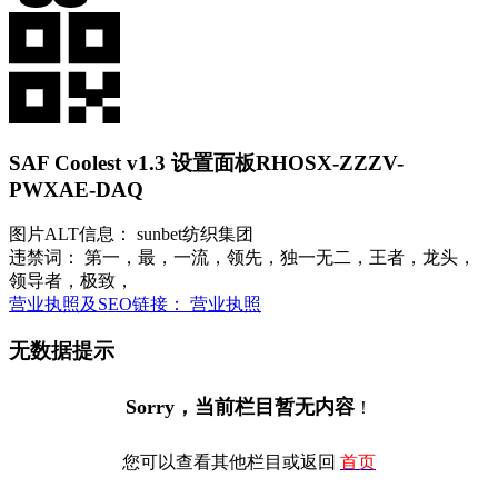
SAF Coolest v1.3 设置面板
RHOSX-ZZZV-
PWXAE-DAQ
图片ALT信息： sunbet纺织集团
违禁词： 第一，最，一流，领先，独一无二，王者，龙头，
领导者，极致，
营业执照及SEO链接： 营业执照
无数据提示
Sorry，当前栏目暂无内容
！
您可以查看其他栏目或返回
首页