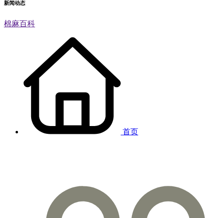
新闻动态
棉麻百科
首页