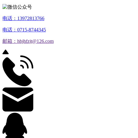
电话：13972813766
电话：0715-8744345
邮箱：hbjhfzjt@126.com