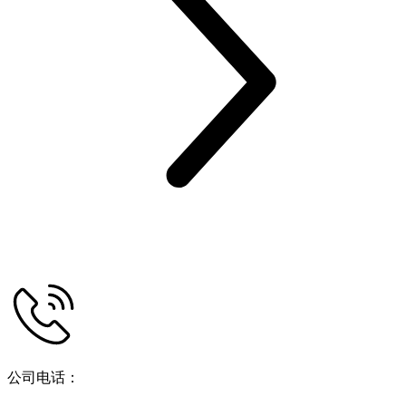
公司电话：