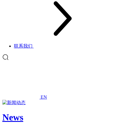
联系我们
EN
News