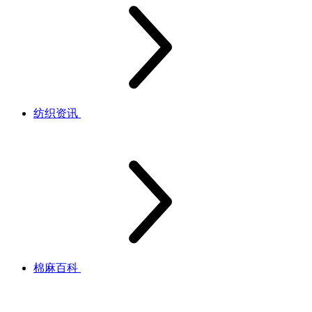
纺织资讯
棉麻百科