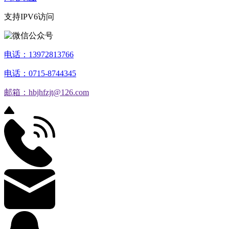
支持IPV6访问
电话：13972813766
电话：0715-8744345
邮箱：hbjhfzjt@126.com