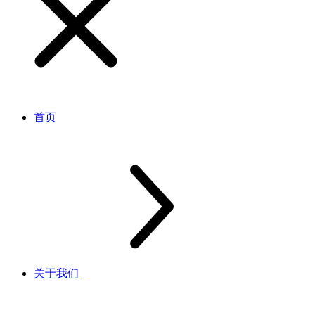
首页
关于我们