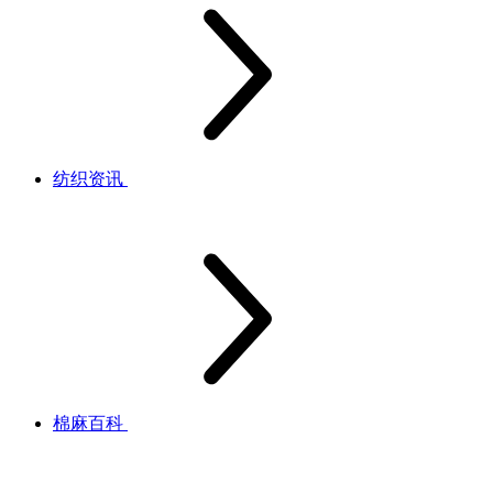
纺织资讯
棉麻百科