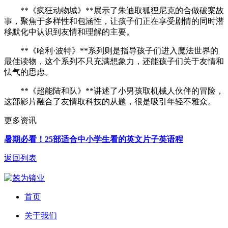
**《疯狂动物城》**展示了朱迪取狐狸尼克的合做破案故
事，聚焦于多样性和包涵性，让孩子们正在享受剧情的同时潜
移默化中认识到友情和理解的主要。
**《哈利·波特》**系列则是指导孩子们进入魔法世界的
最佳读物，这个系列不只充满想象力，还能孩子们关于友情和
怯气的思虑。
**《超能陆和队》**讲述了小男孩取机械人伙伴的冒险，
这部影片融合了友情取科技的从题，很是吸引年轻不雅众。
更多资讯
暑期必看！25部适合中小学生看的英文片子英语程
返回列表
首页
关于我们