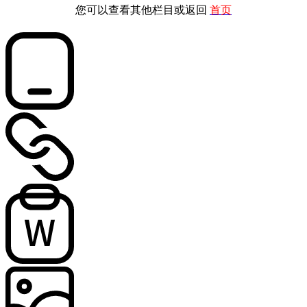
您可以查看其他栏目或返回
首页