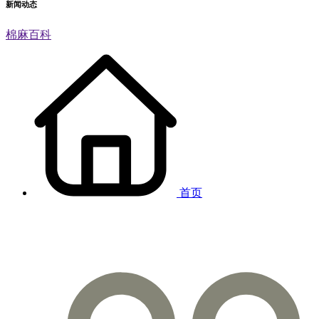
新闻动态
棉麻百科
首页