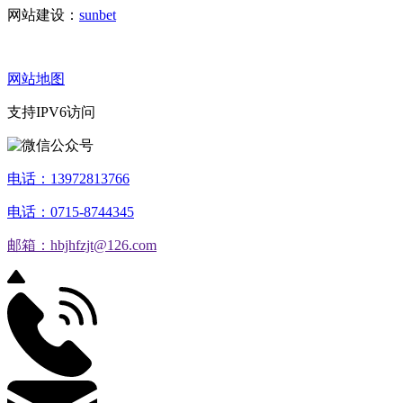
网站建设：
sunbet
网站地图
支持IPV6访问
电话：13972813766
电话：0715-8744345
邮箱：hbjhfzjt@126.com