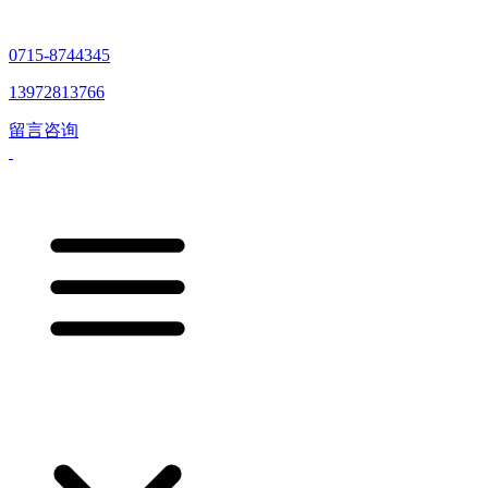
0715-8744345
13972813766
留言咨询