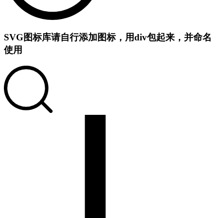
SVG图标库
请自行添加图标，用div包起来，并命名
使用