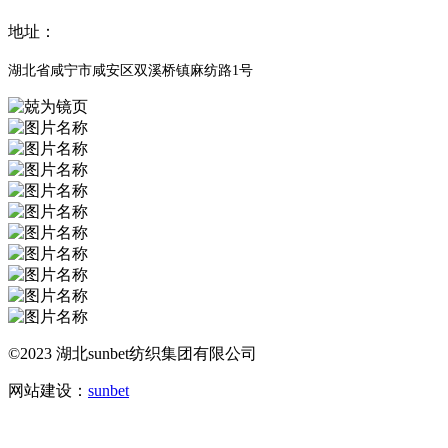
地址：
湖北省咸宁市咸安区双溪桥镇麻纺路1号
©2023 湖北sunbet纺织集团有限公司
网站建设：
sunbet