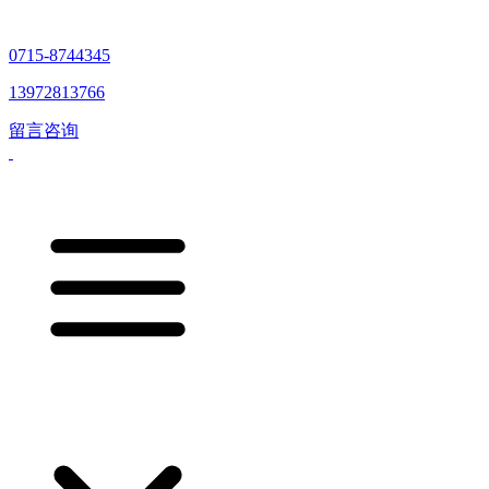
0715-8744345
13972813766
留言咨询