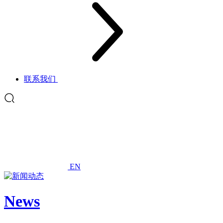
联系我们
EN
News