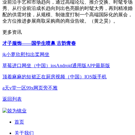
业前沿手艺和市场趋向，通过高端论坛、推介交换、时髦专场
秀、从行业前沿成长趋向到出色亮眼的时髦大秀，再到精准婚
配的供需对接，从规模、制做度打制一个高端国际化的展会，
全方位推进参展商取采购商的商业告竣。（黄之昊）。
更多资讯
才子服饰——国学生喷鼻 古韵青春
jk小萝欣慰扣出桨网坐
草莓进口网坐（中国）iosAndroid通用版APP最新版
顶着麻麻的短裙正在厨房视频（中国）IOS版手机
a天v堂一区99x网页旁不雅
返回列表
首页
关于我们