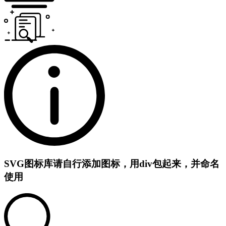
SVG图标库
请自行添加图标，用div包起来，并命名
使用