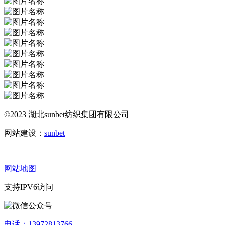
©2023 湖北sunbet纺织集团有限公司
网站建设：
sunbet
网站地图
支持IPV6访问
电话：13972813766