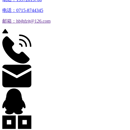
电话：0715-8744345
邮箱：hbjhfzjt@126.com