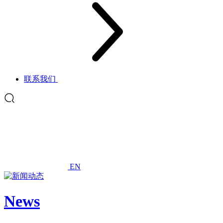
联系我们
EN
News