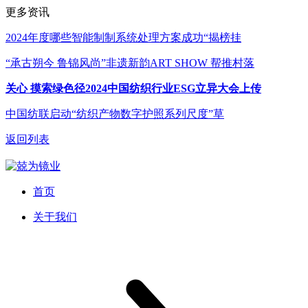
更多资讯
2024年度哪些智能制制系统处理方案成功“揭榜挂
“承古朔今 鲁锦风尚”非遗新韵ART SHOW 帮推村落
关心 摸索绿色径2024中国纺织行业ESG立异大会上传
中国纺联启动“纺织产物数字护照系列尺度”草
返回列表
首页
关于我们