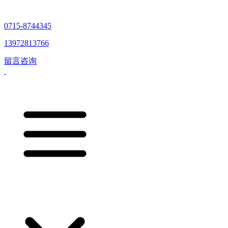
0715-8744345
13972813766
留言咨询