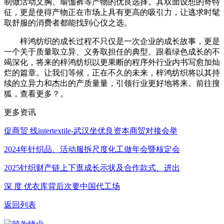
制做活动文胸、瑜伽裤等产物的优良选择。其双面设想的奇特
征，更是使得产物正在市场上具有更高的吸引力，让逃求时髦
取舒服的消费者都能找到心仪之选。
梓鸿纺织的成长过程不只仅是一次企业的成长故事，更是
一个关于质量取立异、义务取担任的典型。跟着绿色成长的不
竭深化，将来的梓鸿纺织以更果断的程序外行业内书写愈加灿
烂的篇章。让我们等候，正在不久的未来，梓鸿纺织将以其持
续的立异力和杰出的产质量量，引领行业更好地将来。前往搜
狐，查看更多？。
更多资讯
促商贸 线intertextile-武汉坐优良资本商贸对接会举
2024年针织品、活动服拆尺度化工做年会暨核定会
2025针织财产链上下逛成长示状及合作款式、进出
深 度 优衣库背后次要中国代工场
返回列表