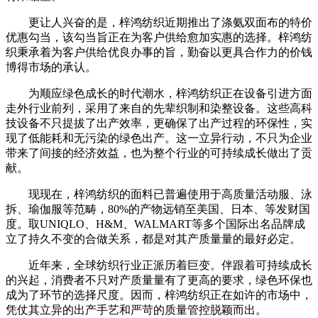
更让人兴奋的是，梓鸿纺织近期推出了涤氨双面布的特价
优惠勾当，该勾当旨正在为客户供给愈加实惠的选择。梓鸿纺
织秉承着为客户供给优良办事的旨，勤奋以更具合作力的价钱
博得市场的承认。
为顺应绿色成长的时代潮水，梓鸿纺织正在设备引进方面
走外行业前列，采用了来自的先辈织制和染整设备。这些高科
技设备不只提拔了出产效率，更确保了出产过程的环保性，实
现了低能耗和无污染的绿色出产。这一立异行动，不只为企业
带来了间接的经济效益，也为整个行业的可持续成长做出了贡
献。
现现在，梓鸿纺织的面料已普遍使用于高质量活动服、泳
拆、瑜伽服等范畴，80%的产物远销至美国、日本、等发财国
度。取UNIQLO、H&M、WALMART等多个国际出名品牌成
立了持久不变的合做关系，都是对其产质量量的最好必定。
近年来，全球纺织行业正派历着巨变。伴跟着可持续成长
的兴起，消费者不只对产质量量有了更高的要求，绿色环保也
成为了环节的选择尺度。因而，梓鸿纺织正在如许的市场中，
凭仗其立异的出产手艺和严苛的质量管控脱颖而出。