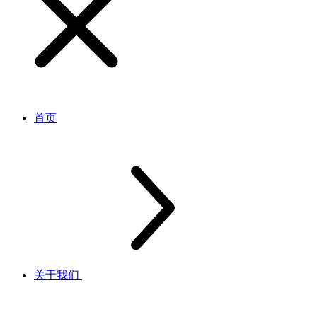
首页
关于我们