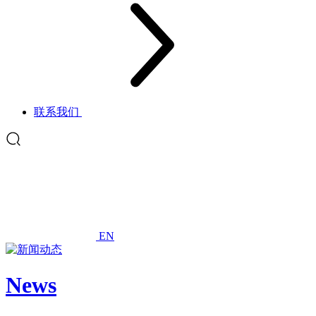
联系我们
EN
News