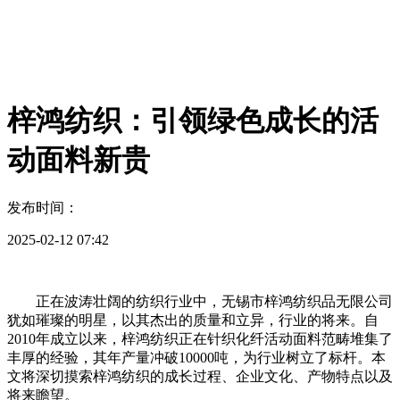
梓鸿纺织：引领绿色成长的活
动面料新贵
发布时间：
2025-02-12 07:42
正在波涛壮阔的纺织行业中，无锡市梓鸿纺织品无限公司
犹如璀璨的明星，以其杰出的质量和立异，行业的将来。自
2010年成立以来，梓鸿纺织正在针织化纤活动面料范畴堆集了
丰厚的经验，其年产量冲破10000吨，为行业树立了标杆。本
文将深切摸索梓鸿纺织的成长过程、企业文化、产物特点以及
将来瞻望。