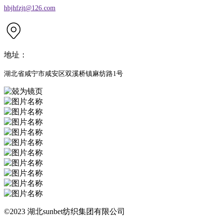
hbjhfzjt@126.com
地址：
湖北省咸宁市咸安区双溪桥镇麻纺路1号
©2023 湖北sunbet纺织集团有限公司