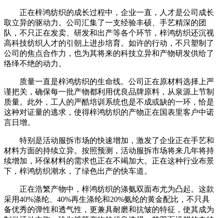
正在梓鸿纺织的成长过程中，企业一直，人才是公司成长
取立异的驱动力。公司汇集了一支经验丰硕、手艺精深的团
队，不只正在发卖、研发和出产等各个环节，梓鸿纺织还沉视
高科技纺织人才的引朝上进步培育。如许的行动，不只塑制了
公司的焦点合作力，也为其将来的科技立异和产物研发供给了
络绎不绝的动力。
质量一直是梓鸿纺织的生命线。公司正在原材料选择上严
谨把关，确保每一批产物都利用优良品牌原料，从泉源上节制
质量。此外，工人的严酷培训系统也是不成或缺的一环，恰是
这种对证量的逃求，使得梓鸿纺织的产物正在国表里客户中诺
言日增。
特别是活动服拆市场的快速增加，激发了企业正在手艺和
材料方面的持续立异。按照预测，活动服拆市场将来几年将持
续增加，环保材料的需求也正在不竭加大。正在这种行业布景
下，梓鸿纺织潮水，了绿色出产的快车道。
正在浩繁产物中，梓鸿纺织的涤氨双面布尤为凸起。这款
采用40%涤纶、40%再生涤纶和20%氨纶的黄金配比，不只具
备优秀的弹性和透气性，更兼具耐磨和抗皱的特征，使其成为