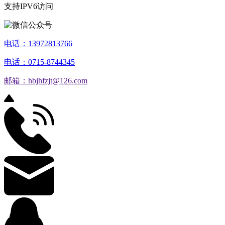
支持IPV6访问
电话：13972813766
电话：0715-8744345
邮箱：hbjhfzjt@126.com