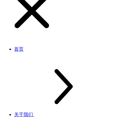
首页
关于我们