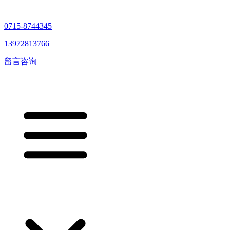
0715-8744345
13972813766
留言咨询