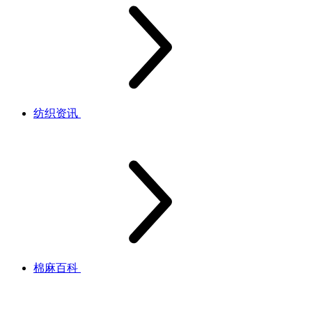
纺织资讯
棉麻百科