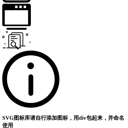
SVG图标库
请自行添加图标，用div包起来，并命名
使用