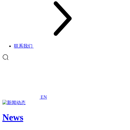
联系我们
EN
News