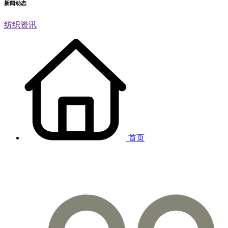
新闻动态
纺织资讯
首页